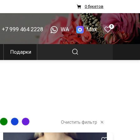
0 букетов
0
+7 999 464 2228
WA
Max
Подарки
Очистить фильтр