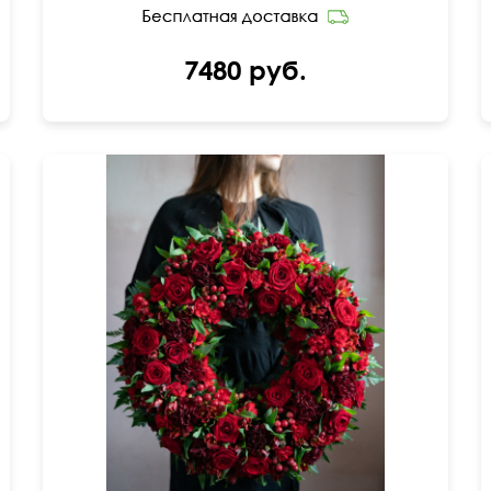
7480 руб.
Роза, папоротник, гвоздика, гиперикум,
альстромерия