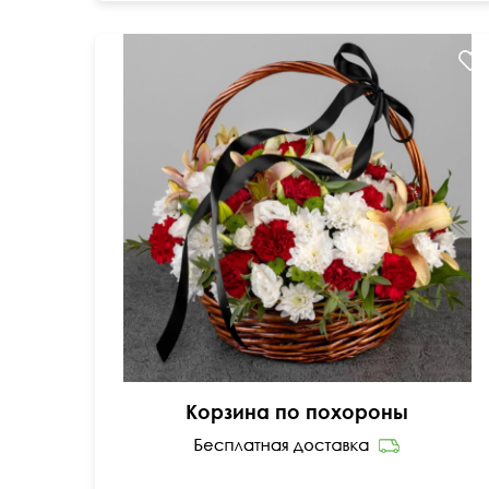
Хризантема, гвоздика, эвкалипт, лилия, оазис
Корзина по похороны