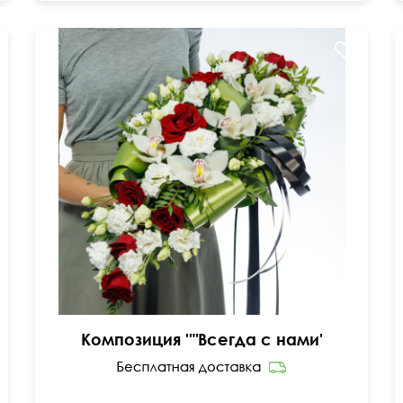
Орхидеи, розы, эустомы, папоротник, фисташка,
ленты
Композиция ''"Всегда с нами'