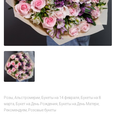
Розы
Альстромерии
Букеты на 14 февраля
Букеты на 8
марта
Букет на День Рождения
Букеты на День Матери
Рекомендуем
Розовые букеты