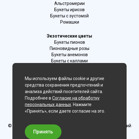
Альстромерии
Букеты ирисов
Букеты с эустомой
Ромашки
Экзотические цветы
Букеты пионов
Пионовидные розы
Букеты анемонов
Букеты с каллами
Букеты с фрезиями
Цимбидиум
Мы используем файлы cookie и другие
Лаванда
средства сохранения предпочтений и
Гиацинты
анализа действий посетителей сайта.
Подробнее в
Согласие на обработку
Мы в соц. сетях:
персональных данных
. Нажмите
«Принять», если даете согласие на это.
Оренбург
© Delaflor - доставка цветов, 2012-2026
ИП Рыжков Евгений
Вячеславович
Принять
ИНН 540409481687 ОГРН 325547600130383